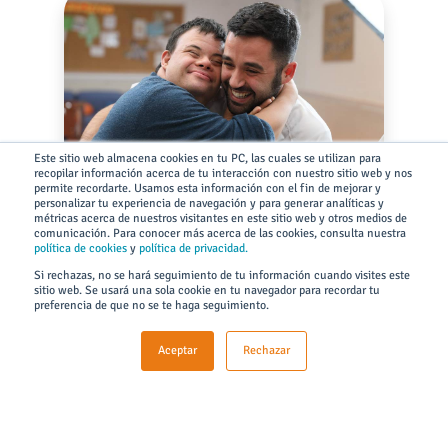
Este sitio web almacena cookies en tu PC, las cuales se utilizan para
recopilar información acerca de tu interacción con nuestro sitio web y nos
permite recordarte. Usamos esta información con el fin de mejorar y
personalizar tu experiencia de navegación y para generar analíticas y
métricas acerca de nuestros visitantes en este sitio web y otros medios de
Salud
comunicación. Para conocer más acerca de las cookies, consulta nuestra
psicosocial
política de cookies
y
política de privacidad.
Si rechazas, no se hará seguimiento de tu información cuando visites este
sitio web. Se usará una sola cookie en tu navegador para recordar tu
preferencia de que no se te haga seguimiento.
Aceptar
Rechazar
Servicios de apoyo y calidad de
vida para personas en
situación de vulnerabilidad y
desarrollo de aptitudes socio
laborales para personas con