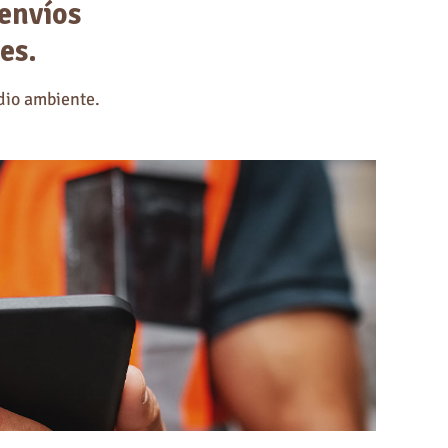
 envíos
es.
dio ambiente.