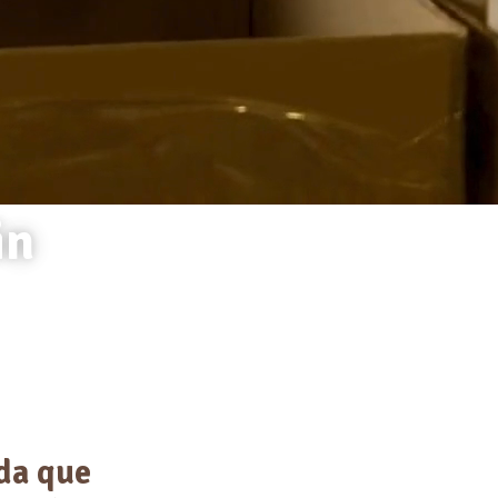
in
da que