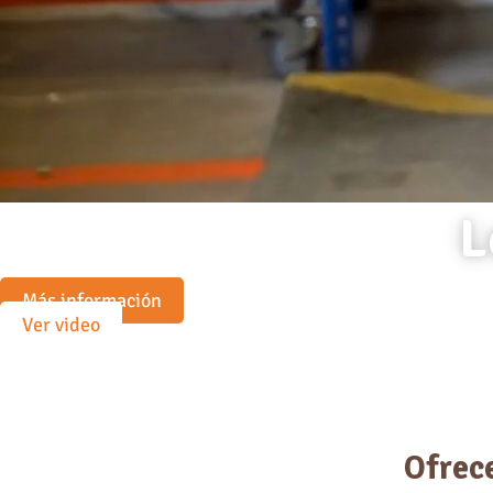
L
Más información
Ver video
Ofrec