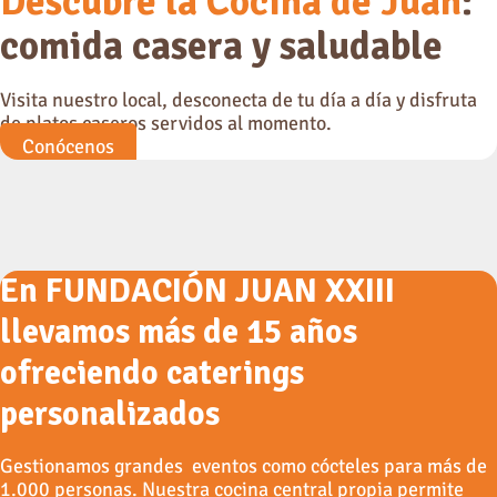
Descubre la
Cocina de Juan
:
comida casera y saludable
Visita nuestro local, desconecta de tu día a día y disfruta
de platos caseros servidos al momento.
Conócenos
En FUNDACIÓN JUAN XXIII
llevamos más de 15 años
ofreciendo caterings
personalizados
Gestionamos grandes eventos como cócteles para más de
1.000 personas. Nuestra cocina central propia permite