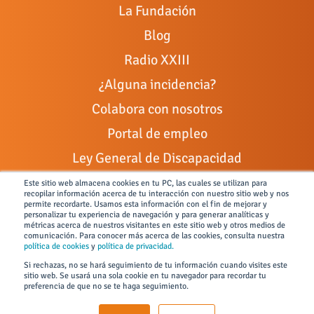
La Fundación
Blog
Radio XXIII
¿Alguna incidencia?
Colabora con nosotros
Portal de empleo
Ley General de Discapacidad
Canal de denuncias
Este sitio web almacena cookies en tu PC, las cuales se utilizan para
recopilar información acerca de tu interacción con nuestro sitio web y nos
permite recordarte. Usamos esta información con el fin de mejorar y
personalizar tu experiencia de navegación y para generar analíticas y
métricas acerca de nuestros visitantes en este sitio web y otros medios de
comunicación. Para conocer más acerca de las cookies, consulta nuestra
Todos los derechos reservados © 2026 FUNDACIÓN JUAN XIII
política de cookies
y
política de privacidad.
Si rechazas, no se hará seguimiento de tu información cuando visites este
Condiciones de uso y políticas de privacidad
sitio web. Se usará una sola cookie en tu navegador para recordar tu
preferencia de que no se te haga seguimiento.
Políticas SGI
Aviso Legal