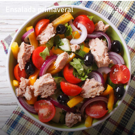
Ensalada primaveral
6,50 €
Mezcla de lechugas con ventresca, rabanito y aceituna
negra.