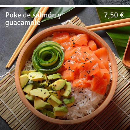
Poke de salmón y
7,50 €
guacamole