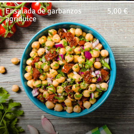
Ensalada de garbanzos
5,00 €
agridulce
Ensalada de verano con pasas, curry, tomate seco y zumo de
naranja: ¡La alegría de la huerta!