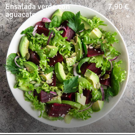
Ensalada verde con
7,90 €
aguacate