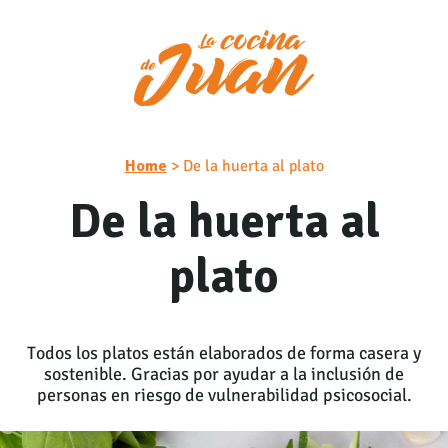
Nota:
este
sitio
web
incluye
un
sistema
de
Home
> De la huerta al plato
accesibilidad.
De la huerta al
plato
Todos los platos están elaborados de forma casera y
sostenible. Gracias por ayudar a la inclusión de
personas en riesgo de vulnerabilidad psicosocial.